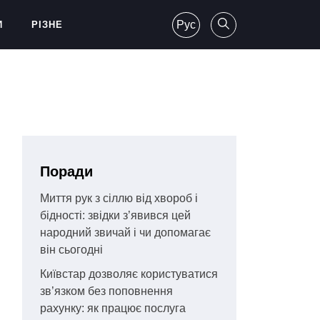
Рус
И
РІЗНЕ
Поради
Миття рук з сіллю від хвороб і
бідності: звідки з’явився цей
народний звичай і чи допомагає
він сьогодні
Київстар дозволяє користуватися
зв’язком без поповнення
рахунку: як працює послуга