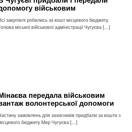
В Чугуєві придбали і передали
допомогу військовим
Всі закупівлі робились за кошт місцевого бюджету.
Голова міської військової адміністрації Чугуєва […]
Мінаєва передала військовим
вантаж волонтерської допомоги
Частину замовлень для захисників придбали за кошти з
місцевого бюджету Мер Чугуєва […]