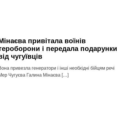
Мінаєва привітала воїнів
тероборони і передала подарунки
від чугуївців
Вона привезла генератори і інші необхідні бійцям речі
Мер Чугуєва Галина Мінаєва […]