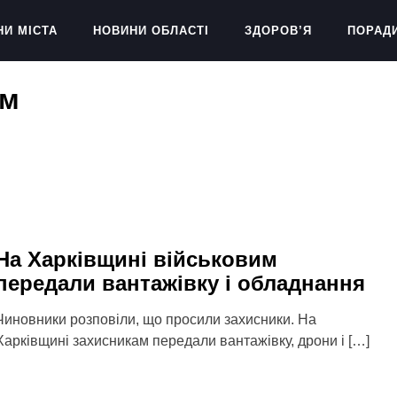
НИ МІСТА
НОВИНИ ОБЛАСТІ
ЗДОРОВ’Я
ПОРАД
им
На Харківщині військовим
передали вантажівку і обладнання
Чиновники розповіли, що просили захисники. На
Харківщині захисникам передали вантажівку, дрони і […]