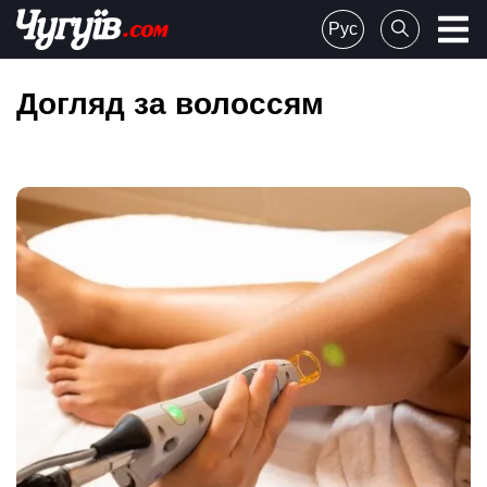
Skip
Рус
to
Chuguiv
content
Догляд за волоссям