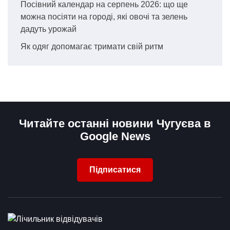
Посівний календар на серпень 2026: що ще
можна посіяти на городі, які овочі та зелень
дадуть урожай
Як одяг допомагає тримати свій ритм
Читайте останні новини Чугуєва в
Google News
Підписатися