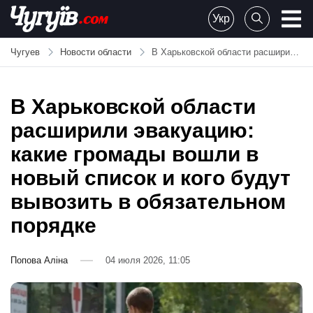
Skip
Укр
to
Chuguiv
content
Чугуев
Новости области
В Харьковской области расширили эвакуацию: какие громады вошли в новый список и кого будут вывозить в обязательном порядке
В Харьковской области
расширили эвакуацию:
какие громады вошли в
новый список и кого будут
вывозить в обязательном
порядке
Попова Аліна
04 июля 2026, 11:05