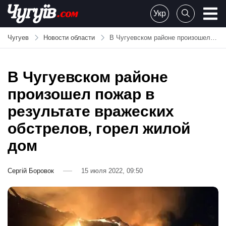
Skip
Укр
to
Chuguiv
content
Чугуев
Новости области
В Чугуевском районе произошел пожар в результате вражеских обстрелов, горел жилой дом
В Чугуевском районе
произошел пожар в
результате вражеских
обстрелов, горел жилой
дом
Сергій Боровок
15 июля 2022, 09:50