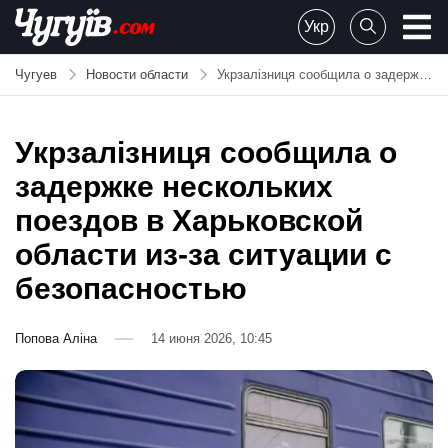
Skip
Укр
to
Chuguiv
content
Чугуев
Новости области
Укрзалізниця сообщила о задержке нескольких поездов в Харьковской области из-за ситуации с безопасностью
Укрзалізниця сообщила о
задержке нескольких
поездов в Харьковской
области из-за ситуации с
безопасностью
Попова Аліна
14 июня 2026, 10:45