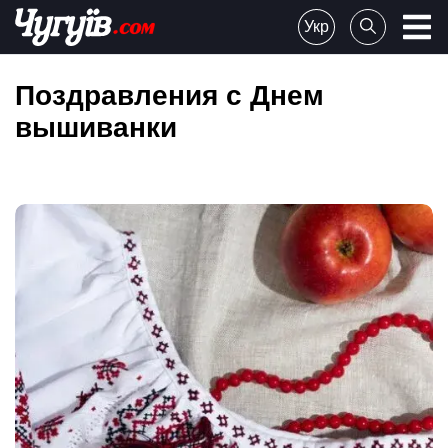
Skip
Укр
to
Chuguiv
content
Поздравления с Днем
вышиванки