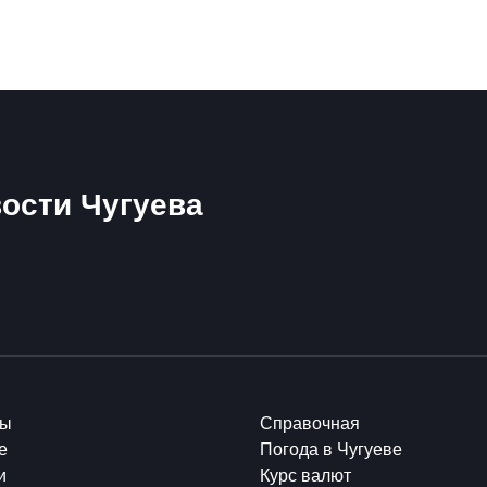
ости Чугуева
ты
Справочная
е
Погода в Чугуеве
и
Курс валют