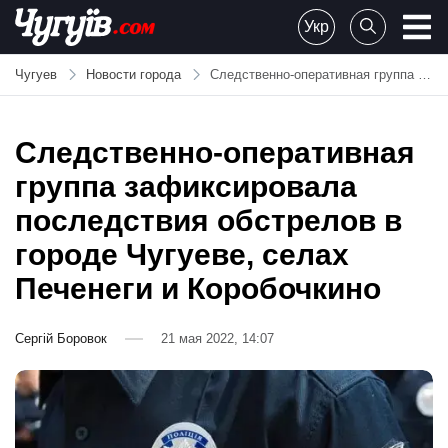
Skip
Укр
to
Chuguiv
content
Чугуев
Новости города
Следственно-оперативная группа зафиксировала последствия обстрелов в городе Чугуеве, селах Печенеги и Коробочкино
Следственно-оперативная
группа зафиксировала
последствия обстрелов в
городе Чугуеве, селах
Печенеги и Коробочкино
Сергій Боровок
21 мая 2022, 14:07