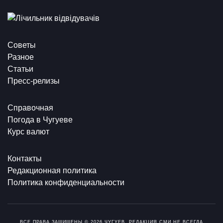
Советы
Разное
Статьи
Пресс-релизы
Справочная
Погода в Чугуеве
Курс валют
Контакты
Редакционная политика
Политика конфиденциальности
ВСЕ ПРАВА ЗАЩИЩЕНЫ © 2026 ЧУГУЕВ. РЕДАКЦИЯ СМИ НЕ ВСЕГДА