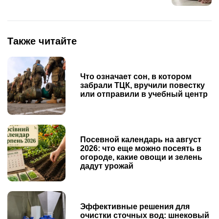
Также читайте
Что означает сон, в котором
забрали ТЦК, вручили повестку
или отправили в учебный центр
Посевной календарь на август
2026: что еще можно посеять в
огороде, какие овощи и зелень
дадут урожай
Эффективные решения для
очистки сточных вод: шнековый