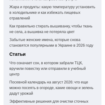
Жара и продукты: какую температуру установить
в холодильнике и как избежать пищевых
отравлений
Как правильно стирать вышиванку, чтобы ткань
не села, а вышивка не потеряла цвет
Забытые женские имена, которые снова
становятся популярными в Украине в 2026 году
Статьи
Что означает сон, в котором забрали ТЦК,
вручили повестку или отправили в учебный
центр
Посевной календарь на август 2026: что еще
можно посеять в огороде, какие овощи и зелень
дадут урожай
Эффективные решения для очистки сточных