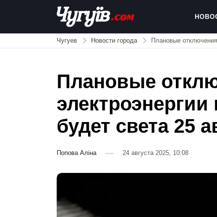
Skip
to
НОВО
content
Chuguiv
Чугуев
Новости города
Плановые отключения 
Плановые откл
электроэнергии в
будет света 25 а
Попова Аліна
24 августа 2025, 10:08