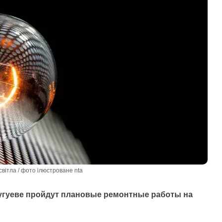
вітла / фото ілюстроване nta
 Чугуеве пройдут плановые ремонтные работы на