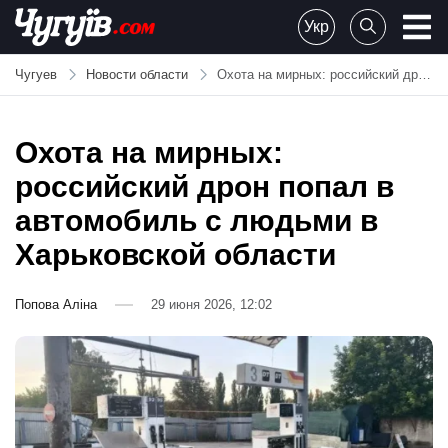
Skip
Укр
to
Chuguiv
content
Чугуев
Новости области
Охота на мирных: российский дрон попал в автомобиль с людьми в Харьковской области
Охота на мирных:
российский дрон попал в
автомобиль с людьми в
Харьковской области
Попова Аліна
29 июня 2026, 12:02