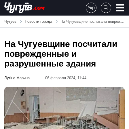
Skip
Укр
to
Chuguiv
content
Чугуев
Новости города
На Чугуевщине посчитали поврежденные и разрушенные здания
На Чугуевщине посчитали
поврежденные и
разрушенные здания
Лугіна Марина
06 февраля 2024, 11:44