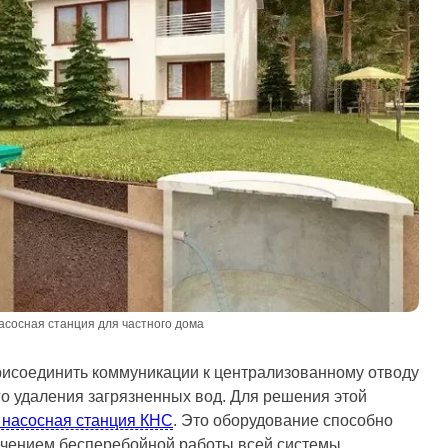
сосная станция для частного дома
рисоединить коммуникации к централизованному отводу
го удаления загрязненных вод. Для решения этой
 насосная станция КНС
. Это оборудование способно
печением бесперебойной работы всей системы