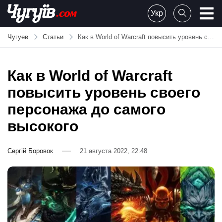
Skip
Укр
to
Chuguiv
content
Чугуев
Статьи
Как в World of Warcraft повысить уровень своего персонажа до самого высокого
Как в World of Warcraft
повысить уровень своего
персонажа до самого
высокого
Сергій Боровок
21 августа 2022, 22:48