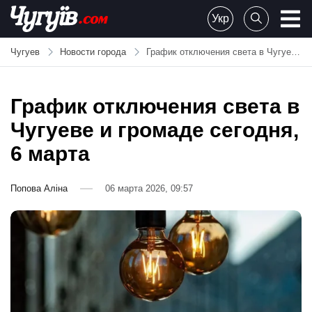
Skip
Укр
to
Chuguiv
content
Чугуев
Новости города
График отключения света в Чугуеве и громаде сегодня, 6 марта
График отключения света в
Чугуеве и громаде сегодня,
6 марта
Попова Аліна
06 марта 2026, 09:57