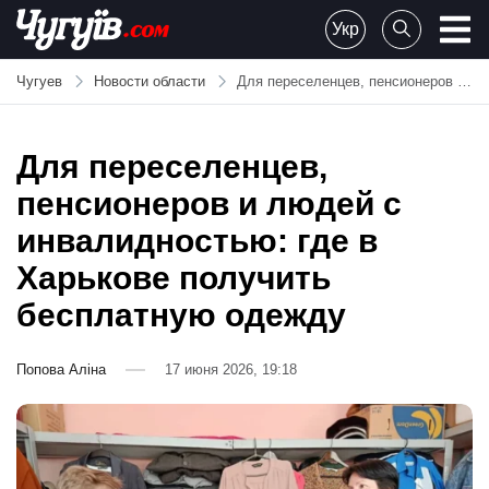
Skip
Укр
to
Chuguiv
content
Чугуев
Новости области
Для переселенцев, пенсионеров и людей с инвалидностью: где в Харькове получить бесплатную одежду
Для переселенцев,
пенсионеров и людей с
инвалидностью: где в
Харькове получить
бесплатную одежду
Попова Аліна
17 июня 2026, 19:18