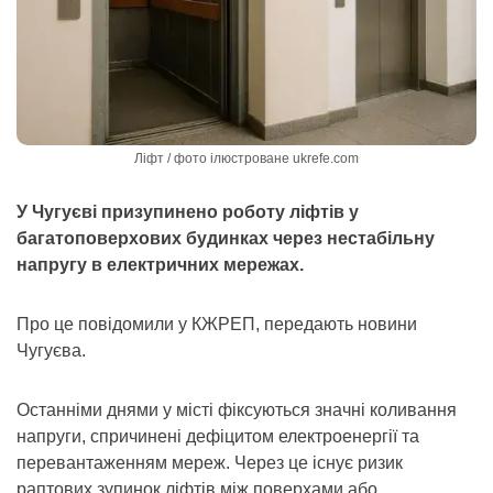
Ліфт / фото ілюстроване ukrefe.com
У Чугуєві призупинено роботу ліфтів у
багатоповерхових будинках через нестабільну
напругу в електричних мережах.
Про це повідомили у КЖРЕП, передають новини
Чугуєва.
Останніми днями у місті фіксуються значні коливання
напруги, спричинені дефіцитом електроенергії та
перевантаженням мереж. Через це існує ризик
раптових зупинок ліфтів між поверхами або