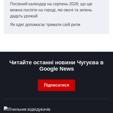
Посівний календар на серпень 2026: що ще
можна посіяти на городі, які овочі та зелень
дадуть урожай
Як одяг допомагає тримати свій ритм
Читайте останні новини Чугуєва в
Google News
Підписатися