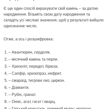
Є ще один спосіб вирахувати свій камінь – за датою
народження. Візьміть свою дату народження та
складіть усі числові значення, щоб у результаті вийшло
однозначне число.
Отже, а ось і розшифровка:
– Авантюрин, сердолік.
– місячний камінь та перли.
– Хризоліт, перидот, бірюза.
– Сапфір, хризопраз, нефрит.
– смарагд, тигрове око, циркон.
– Діаманти.
– Рубін, гранат.
– Онікс, агат, гагат і кварц.
– Гірський кришталь, рожевий кварц, моріоно.