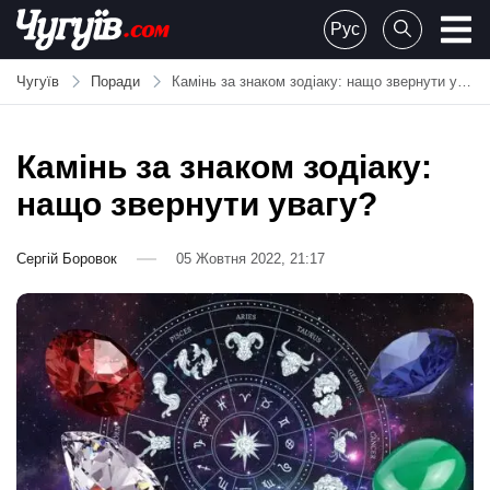
Skip
Рус
to
Chuguiv
content
Чугуїв
Поради
Камінь за знаком зодіаку: нащо звернути увагу?
Камінь за знаком зодіаку:
нащо звернути увагу?
Сергій Боровок
05 Жовтня 2022, 21:17