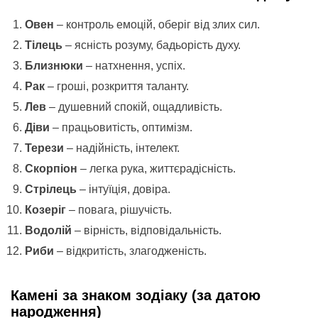
Овен
– контроль емоцій, оберіг від злих сил.
Тілець
– ясність розуму, бадьорість духу.
Близнюки
– натхнення, успіх.
Рак
– гроші, розкриття таланту.
Лев
– душевний спокій, ощадливість.
Діви
– працьовитість, оптимізм.
Терези
– надійність, інтелект.
Скорпіон
– легка рука, життєрадісність.
Стрілець
– інтуїція, довіра.
Козеріг
– повага, рішучість.
Водолій
– вірність, відповідальність.
Риби
– відкритість, злагодженість.
Камені за знаком зодіаку (за датою
народження)