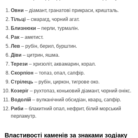
Овни
– діамант, гранатові прикраси, кришталь.
Тільці
– смарагд, чорний агат.
Близнюки
– перли, турмалін.
Рак
– аметист.
Лев
– рубін, берил, бурштин.
Діви
– цитрин, яшма.
Терези
– хризоліт, аквамарин, корал.
Скорпіон
– топаз, опал, сапфір.
Стрілець
– рубін, циркон, тигрове око.
Козеріг
– рухтопаз, коньковий діамант, чорний онікс.
Водолій
– вулканічний обсидіан, кварц, сапфір.
Риби
– блакитний опал, нефрит, білий морський
перламутр.
Властивості каменів за знаками зодіаку