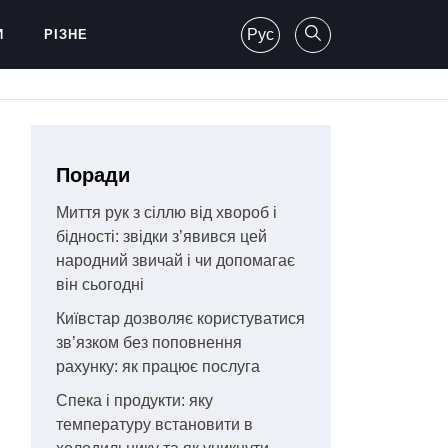
Рус
И
РІЗНЕ
Поради
Миття рук з сіллю від хвороб і
бідності: звідки з’явився цей
народний звичай і чи допомагає
він сьогодні
Київстар дозволяє користуватися
зв’язком без поповнення
рахунку: як працює послуга
Спека і продукти: яку
температуру встановити в