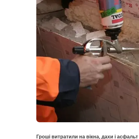
Гроші витратили на вікна, дахи і асфальт