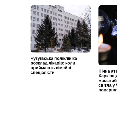
Чугуївська поліклініка
розклад лікарів: коли
приймають сімейні
Нічна ат
спеціалісти
Харківщ
масштаб
світла у 
повернут