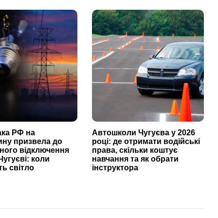
ака РФ на
Автошколи Чугуєва у 2026
ину призвела до
році: де отримати водійські
ного відключення
права, скільки коштує
Чугуєві: коли
навчання та як обрати
ь світло
інструктора