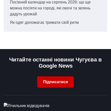
Посівний календар на серпень 2026: що ще
можна посіяти на городі, які овочі та зелень
дадуть урожай
Як одяг допомагає тримати свій ритм
Читайте останні новини Чугуєва в
Google News
Підписатися