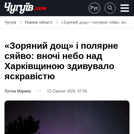
Skip
Рус
to
Chuguiv
content
Чугуїв
Новини області
«Зоряний дощ» і полярне сяйво: вночі небо над Харківщиною здивувало яскравістю
«Зоряний дощ» і полярне
сяйво: вночі небо над
Харківщиною здивувало
яскравістю
Лугіна Марина
13 Серпня 2024, 07:56