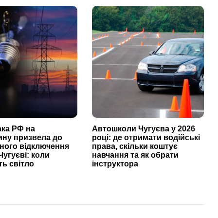
ака РФ на
Автошколи Чугуєва у 2026
ину призвела до
році: де отримати водійські
ного відключення
права, скільки коштує
Чугуєві: коли
навчання та як обрати
ь світло
інструктора