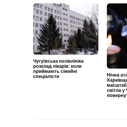
Чугуївська поліклініка
розклад лікарів: коли
приймають сімейні
Нічна ат
спеціалісти
Харківщ
масштаб
світла у 
повернут