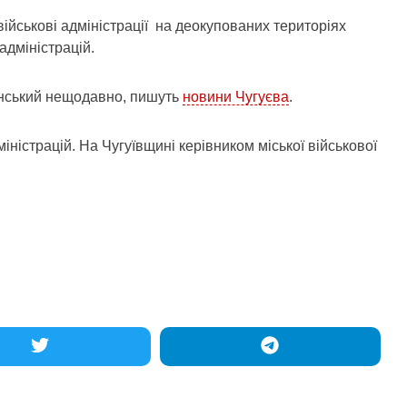
йськові адміністрації на деокупованих територіях
адміністрацій.
ленський нещодавно, пишуть
новини Чугуєва
.
міністрацій. На Чугуївщині керівником міської військової