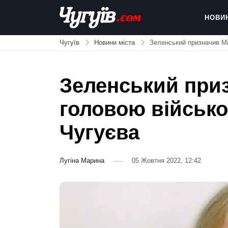
Skip
to
НОВИ
content
Chuguiv
Чугуїв
Новини міста
Зеленський призначив Мі
Зеленський при
головою військов
Чугуєва
Лугіна Марина
05 Жовтня 2022, 12:42