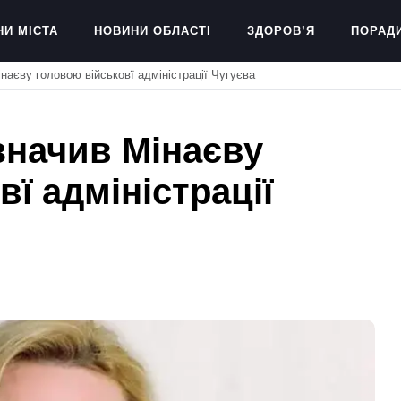
НИ МІСТА
НОВИНИ ОБЛАСТІ
ЗДОРОВ’Я
ПОРАД
наєву головою військовї адміністрації Чугуєва
значив Мінаєву
ї адміністрації