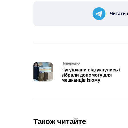
Читати 
Post
Попередня
Чугуївчани відгукнулись і
navigation
зібрали допомогу для
мешканців Ізюму
Також читайте