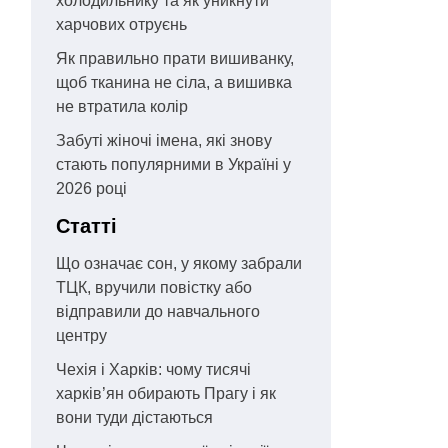
холодильнику та як уникнути
харчових отруєнь
Як правильно прати вишиванку,
щоб тканина не сіла, а вишивка
не втратила колір
Забуті жіночі імена, які знову
стають популярними в Україні у
2026 році
Статті
Що означає сон, у якому забрали
ТЦК, вручили повістку або
відправили до навчального
центру
Чехія і Харків: чому тисячі
харків’ян обирають Прагу і як
вони туди дістаються