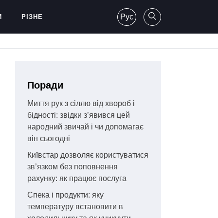
Рус
И
РІЗНЕ
Поради
Миття рук з сіллю від хвороб і
бідності: звідки з’явився цей
народний звичай і чи допомагає
він сьогодні
Київстар дозволяє користуватися
зв’язком без поповнення
рахунку: як працює послуга
Спека і продукти: яку
температуру встановити в