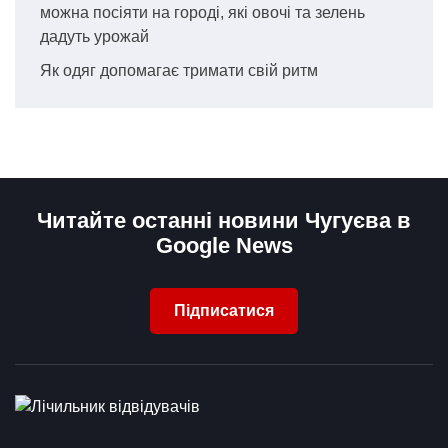
можна посіяти на городі, які овочі та зелень
дадуть урожай
Як одяг допомагає тримати свій ритм
Читайте останні новини Чугуєва в
Google News
Підписатися