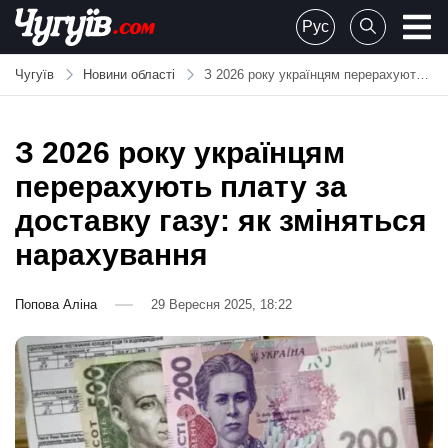
Skip
Рус
to
Chuguiv
content
Чугуїв
Новини області
З 2026 року українцям перерахують плату за доставку газу: як зміняться нарахування
З 2026 року українцям
перерахують плату за
доставку газу: як зміняться
нарахування
Попова Аліна
29 Вересня 2025, 18:22