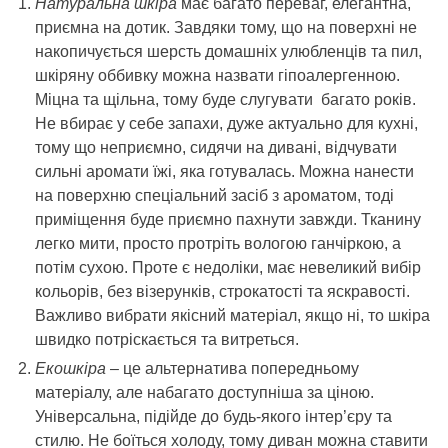
Натуральна шкіра
має багато переваг, елегантна,
приємна на дотик. Завдяки тому, що на поверхні не
накопичується шерсть домашніх улюбленців та пил,
шкіряну оббивку можна назвати гіпоалергенною.
Міцна та щільна, тому буде слугувати багато років.
Не вбирає у себе запахи, дуже актуально для кухні,
тому що неприємно, сидячи на дивані, відчувати
сильні аромати їжі, яка готувалась. Можна нанести
на поверхню спеціальний засіб з ароматом, тоді
приміщення буде приємно пахнути завжди. Тканину
легко мити, просто протріть вологою ганчіркою, а
потім сухою. Проте є недоліки, має невеликий вибір
кольорів, без візерунків, строкатості та яскравості.
Важливо вибрати якісний матеріал, якщо ні, то шкіра
швидко потріскається та витреться.
Екошкіра
– це альтернатива попередньому
матеріалу, але набагато доступніша за ціною.
Універсальна, підійде до будь-якого інтер’єру та
стилю. Не боїться холоду, тому диван можна ставити