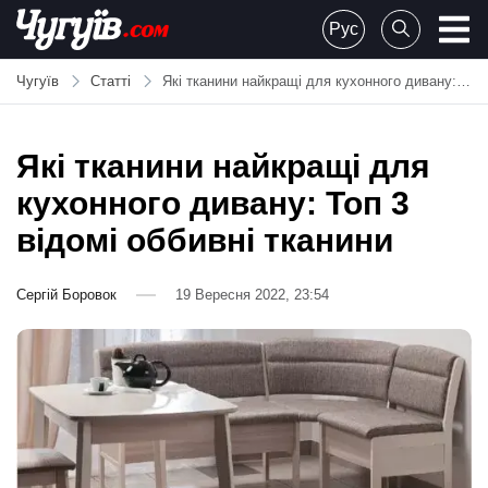
Skip
Рус
to
Chuguiv
content
Чугуїв
Статті
Які тканини найкращі для кухонного дивану: Топ 3 відомі оббивні тканини
Які тканини найкращі для
кухонного дивану: Топ 3
відомі оббивні тканини
Сергій Боровок
19 Вересня 2022, 23:54