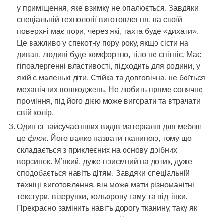
у приміщення, яке взимку не опалюється. Завдяки
спеціальній технології виготовлення, на своїй
поверхні має пори, через які, тахта буде «дихати».
Це важливо у спекотну пору року, якщо сісти на
диван, людині буде комфортно, тіло не спітніє. Має
гіпоалергенні властивості, підходить для родини, у
якій є маленькі діти. Стійка та довговічна, не боїться
механічних пошкоджень. Не любить пряме сонячне
проміння, під його дією може вигорати та втрачати
свій колір.
Один із найсучасніших видів матеріалів для меблів
це
флок
. Його важко назвати тканиною, тому що
складається з приклеєних на основу дрібних
ворсинок. М’який, дуже приємний на дотик, дуже
сподобається навіть дітям. Завдяки спеціальній
техніці виготовлення, він може мати різноманітні
текстури, візерунки, кольорову гаму та відтінки.
Прекрасно замінить навіть дорогу тканину, таку як