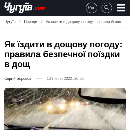
Skip
Рус
to
Chuguiv
content
Чугуїв
Поради
Як їздити в дощову погоду: правила безпечної поїздки в дощ
Як їздити в дощову погоду:
правила безпечної поїздки
в дощ
Сергій Боровок
13 Липня 2022, 20:36