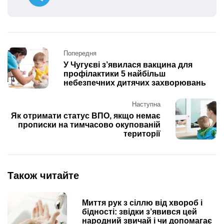
Post
Попередня
navigation
У Чугуєві з’явилася вакцина для
профілактики 5 найбільш
небезпечних дитячих захворювань
Наступна
Як отримати статус ВПО, якщо немає
прописки на тимчасово окупованій
території
Також читайте
Миття рук з сіллю від хвороб і
бідності: звідки з’явився цей
народний звичай і чи допомагає