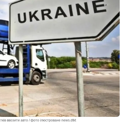
ків ввозити авто / фото ілюстроване news.dtkt