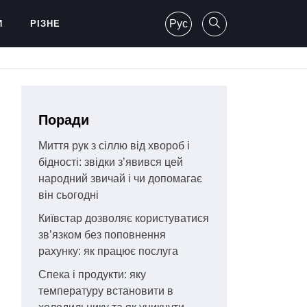
Рус
И
РІЗНЕ
Поради
Миття рук з сіллю від хвороб і
бідності: звідки з’явився цей
народний звичай і чи допомагає
він сьогодні
Київстар дозволяє користуватися
зв’язком без поповнення
рахунку: як працює послуга
Спека і продукти: яку
температуру встановити в