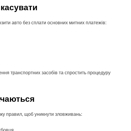
скасувати
возити авто без сплати основних митних платежів:
ення транспортних засобів та спростить процедуру
ачаються
зку правил, щоб уникнути зловживань:
жбовця