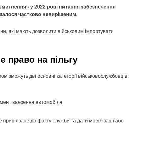
змитнення» у 2022 році питання забезпечення
шалося частково невирішеним.
міни, які мають дозволити військовим імпортувати
е право на пільгу
ом зможуть дві основні категорії військовослужбовців:
омент ввезення автомобіля
е прив’язане до факту служби та дати мобілізації або