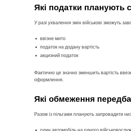
Які податки планують 
У разі ухвалення змін військові зможуть за
ввізне мито
податок на додану вартість
акцизний податок
Фактично це значно зменшить вартість ввез
оформлення.
Які обмеження передб
Разом із пільгами планують запровадити ни
один автомобіль на одного військовослу