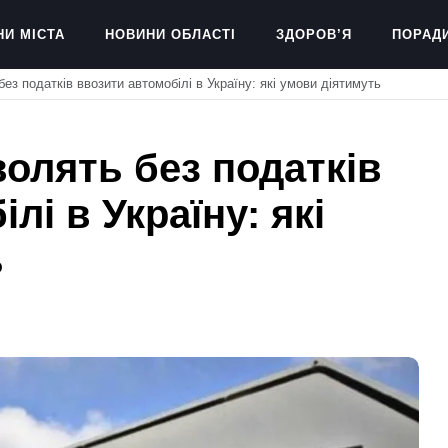
НИ МІСТА
НОВИНИ ОБЛАСТІ
ЗДОРОВ’Я
ПОРАД
ез податків ввозити автомобілі в Україну: які умови діятимуть
олять без податків
лі в Україну: які
ь