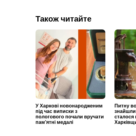
Також читайте
У Харкові новонародженим
Питну во
під час виписки з
знайшли
пологового почали вручати
сталося
пам’ятні медалі
Харківщ