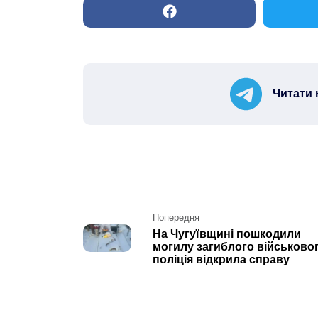
Читати 
Post
Попередня
На Чугуївщині пошкодили
navigation
могилу загиблого військовог
поліція відкрила справу