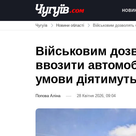
Skip
to
НОВИ
content
Chuguiv
Чугуїв
Новини області
Військовим дозволять б
Військовим дозв
ввозити автомобі
умови діятимут
Попова Аліна
28 Квітня 2026, 09:04