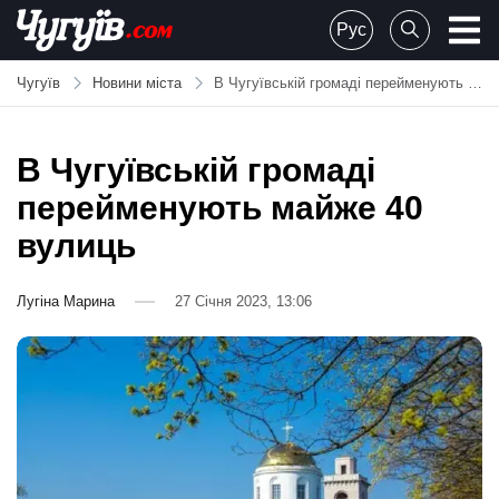
Skip
Рус
to
Chuguiv
content
Чугуїв
Новини міста
В Чугуївській громаді перейменують майже 40 вулиць
В Чугуївській громаді
перейменують майже 40
вулиць
Лугіна Марина
27 Січня 2023, 13:06