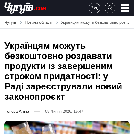
Skip
Рус
to
Chuguiv
content
Чугуїв
Новини області
Українцям можуть безкоштовно роздавати продукти із завершеним строком придатності: у Раді зареєстрували новий законопроєкт
Українцям можуть
безкоштовно роздавати
продукти із завершеним
строком придатності: у
Раді зареєстрували новий
законопроєкт
Попова Аліна
08 Липня 2026, 15:47