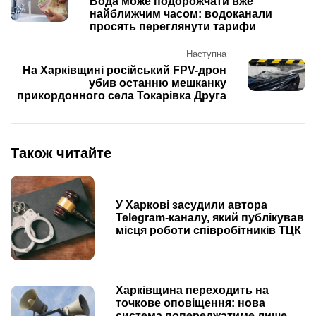
navigation
Вода може подорожчати вже
найближчим часом: водоканали
просять переглянути тарифи
Наступна
На Харківщині російський FPV-дрон
убив останню мешканку
прикордонного села Токарівка Друга
Також читайте
У Харкові засудили автора
Telegram-каналу, який публікував
місця роботи співробітників ТЦК
Харківщина переходить на
точкове оповіщення: нова
система попереджатиме лише