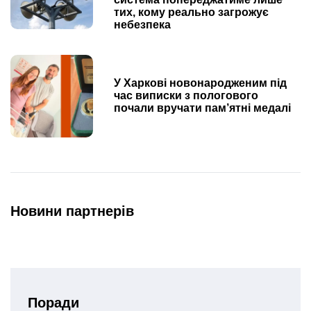
тих, кому реально загрожує
небезпека
У Харкові новонародженим під
час виписки з пологового
почали вручати пам’ятні медалі
Новини партнерів
Поради