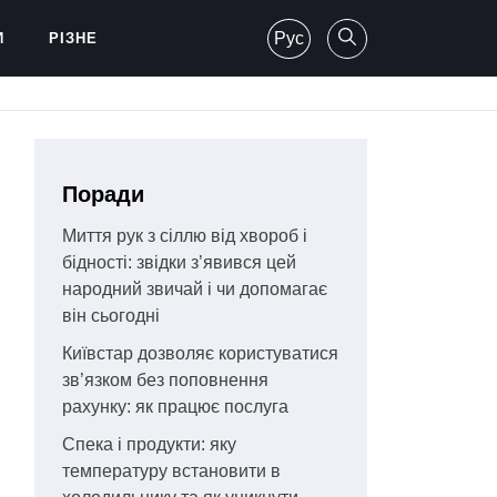
Рус
И
РІЗНЕ
Поради
Миття рук з сіллю від хвороб і
бідності: звідки з’явився цей
народний звичай і чи допомагає
він сьогодні
Київстар дозволяє користуватися
зв’язком без поповнення
рахунку: як працює послуга
Спека і продукти: яку
температуру встановити в