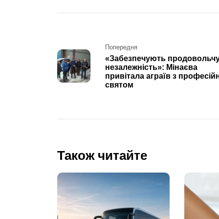
Post
Попередня
«Забезпечують продовольч
navigation
незалежність»: Мінаєва
привітала аграїв з професій
святом
Також читайте