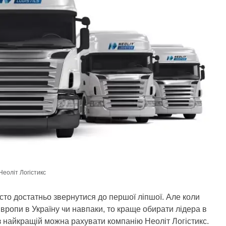
Неоліт Логістикс
сто достатньо звернутися до першої ліпшої. Але коли
вропи в Україну чи навпаки, то краще обирати лідера в
им з найкращій можна рахувати компанію Неоліт Логістикс.