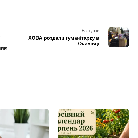
Наступна
у
ХОВА роздали гуманітарку в
Осинівці
ним