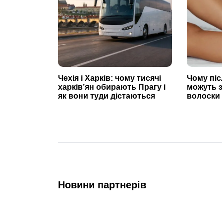
Чехія і Харків: чому тисячі
Чому піс
харків’ян обирають Прагу і
можуть 
як вони туди дістаються
волоски 
Новини партнерів