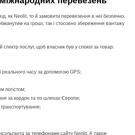
 міжнародних перевезень
д, як Neolit, то й замовити перевезення в неї безпечно.
 обманутим на гроші, так і стосовно збереження вантажу
 спектр послуг, щоб власник був у спокої за товар:
і реального часу за допомогою GPS;
м логістом;
ння за кордон та по шляхах Європи;
і транспортування;
нсультанта за телефонами сайту Neolit. А також