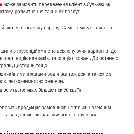
pe
може замовити перевезення клієнт з будь-якими
нтажу, розмитнення та інших послуг.
свій вклад в загальну справу. Саме тому можливості
ини з грузопідйомністю всіх існуючих варіантів. До
льшості видів вантажів, та спеціалізовані. До останніх
трали, цистерни тощо.
 звичайними правами водія вантажівок, а також є з
их, легкозаймистих речовин.
цює у напрямках більше ніж 50 країн.
ревозить продукцію замовників не тільки наземним
ді та за допомогою залізничного сполучення.