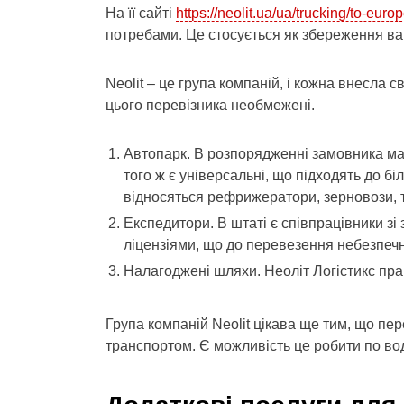
На її сайті
https://neolit.ua/ua/trucking/to-euro
потребами. Це стосується як збереження ва
Neolit – це група компаній, і кожна внесла 
цього перевізника необмежені.
Автопарк. В розпорядженні замовника маш
того ж є універсальні, що підходять до бі
відносяться рефрижератори, зерновози, 
Експедитори. В штаті є співпрацівники зі
ліцензіями, що до перевезення небезпечн
Налагоджені шляхи. Неоліт Логістикс пра
Група компаній Neolit цікава ще тим, що пе
транспортом. Є можливість це робити по во