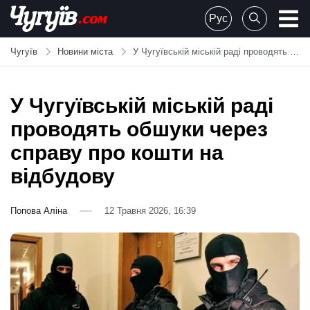
Skip
Рус
to
Chuguiv
content
Чугуїв
Новини міста
У Чугуївській міській раді проводять обшуки через справу про кошти на відбудову
У Чугуївській міській раді
проводять обшуки через
справу про кошти на
відбудову
Попова Аліна
12 Травня 2026, 16:39