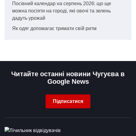
Посівний календар на серпень 2026: що ще
можна посіяти на городі, які овочі та зелень
дадуть урожай
Як одяг допомагає тримати свій ритм
Читайте останні новини Чугуєва в
Google News
Підписатися