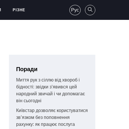
Рус
И
РІЗНЕ
Поради
Миття рук з сіллю від хвороб і
бідності: звідки з’явився цей
народний звичай і чи допомагає
він сьогодні
Київстар дозволяє користуватися
зв’язком без поповнення
рахунку: як працює послуга