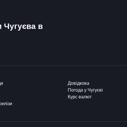
и Чугуєва в
ди
Довідкова
Погода у Чугуєві
Курс валют
релізи