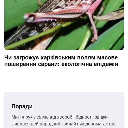
Чи загрожує харківським полям масове
поширення сарани: екологічна епідемія
Поради
Миття рук з сіллю від хвороб і бідності: звідки
з’явився цей народний звичай і чи допомагає він