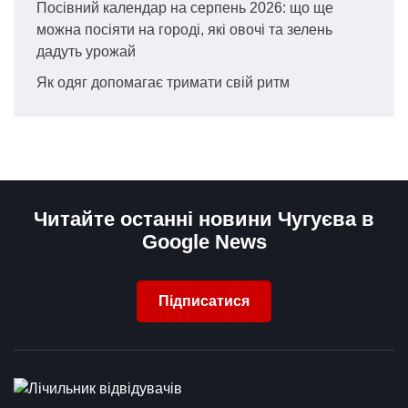
Посівний календар на серпень 2026: що ще
можна посіяти на городі, які овочі та зелень
дадуть урожай
Як одяг допомагає тримати свій ритм
Читайте останні новини Чугуєва в
Google News
Підписатися