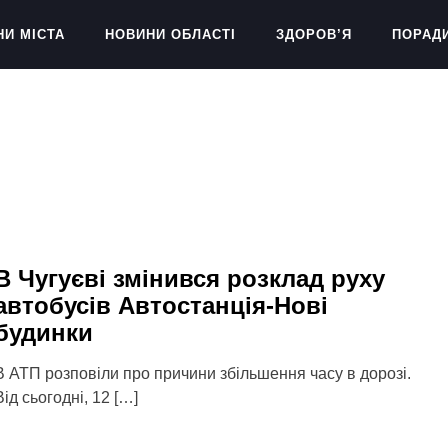
НИ МІСТА
НОВИНИ ОБЛАСТІ
ЗДОРОВ’Я
ПОРАД
В Чугуєві змінився розклад руху
автобусів Автостанція-Нові
будинки
В АТП розповіли про причини збільшення часу в дорозі.
Від сьогодні, 12 […]