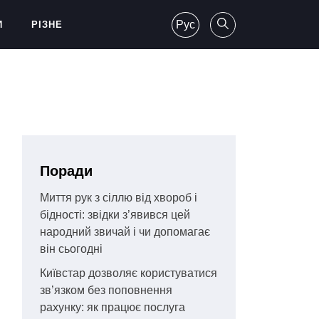
Рус
И
РІЗНЕ
Поради
Миття рук з сіллю від хвороб і
бідності: звідки з’явився цей
народний звичай і чи допомагає
він сьогодні
Київстар дозволяє користуватися
зв’язком без поповнення
рахунку: як працює послуга