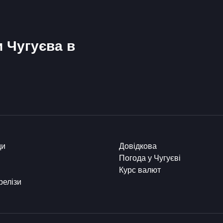
и Чугуєва в
ди
Довідкова
Погода у Чугуєві
Курс валют
релізи