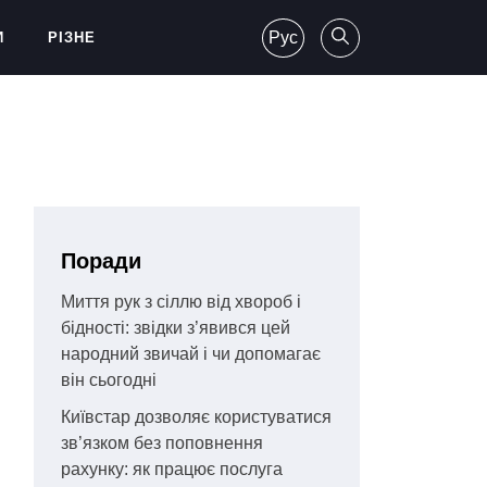
Рус
И
РІЗНЕ
Поради
Миття рук з сіллю від хвороб і
бідності: звідки з’явився цей
народний звичай і чи допомагає
він сьогодні
Київстар дозволяє користуватися
зв’язком без поповнення
рахунку: як працює послуга