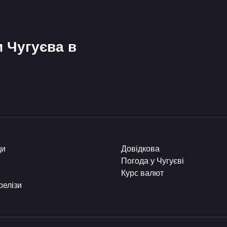
и Чугуєва в
ди
Довідкова
Погода у Чугуєві
Курс валют
релізи