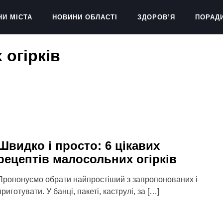
НИ МІСТА
НОВИНИ ОБЛАСТІ
ЗДОРОВ’Я
ПОРАД
огірків
Швидко і просто: 6 цікавих
рецептів малосольних огірків
Пропонуємо обрати найпростіший з запропонованих і
приготувати. У банці, пакеті, каструлі, за […]