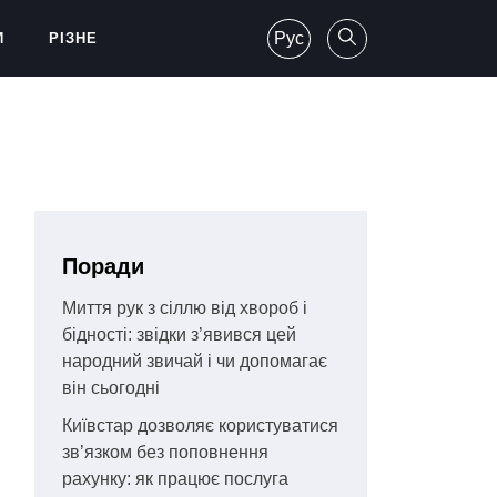
Рус
И
РІЗНЕ
Поради
Миття рук з сіллю від хвороб і
бідності: звідки з’явився цей
народний звичай і чи допомагає
він сьогодні
Київстар дозволяє користуватися
зв’язком без поповнення
рахунку: як працює послуга