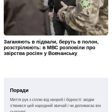
Заганяють в підвали, беруть в полон,
розстрілюють: в МВС розповіли про
звірства росіян у Вовчанську
Поради
Миття рук з сіллю від хвороб і бідності: звідки
з’явився цей народний звичай і чи допомагає він
сьогодні