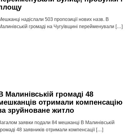
площу
Мешканці надіслали 503 пропозиції нових назв. В
Малинівській громаді на Чугуївщині перейменували […]
В Малинівській громаді 48
мешканців отримали компенсацію
за зруйноване житло
Загалом заявки подали 84 мешканці В Малинівській
громаді 48 заявників отримали компенсації […]