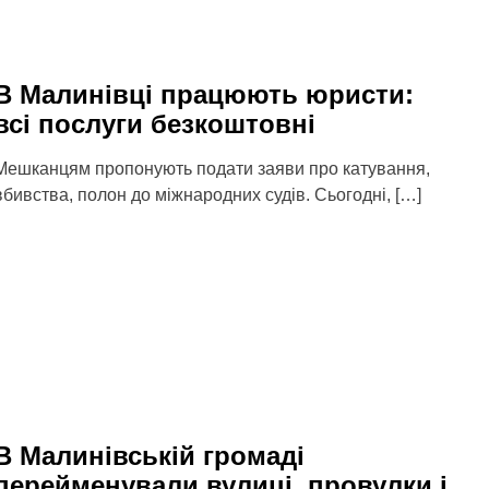
В Малинівці працюють юристи:
всі послуги безкоштовні
Мешканцям пропонують подати заяви про катування,
вбивства, полон до міжнародних судів. Сьогодні, […]
В Малинівській громаді
перейменували вулиці, провулки і