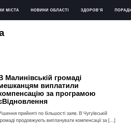
НИ МІСТА
НОВИНИ ОБЛАСТІ
ЗДОРОВ’Я
ПОРАД
а
В Малинівській громаді
мешканцям виплатили
компенсацію за програмою
єВідновлення
Рішення прийняті по більшості заяв. В Чугуївській
громаді продовжують виплачувати компенсації за […]