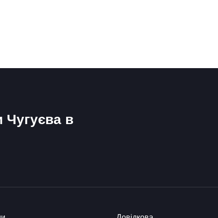
и Чугуєва в
ди
Довідкова