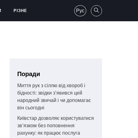
Рус
И
РІЗНЕ
Поради
Миття рук з сіллю від хвороб і
бідності: звідки з’явився цей
народний звичай і чи допомагає
він сьогодні
Київстар дозволяє користуватися
зв’язком без поповнення
рахунку: як працює послуга