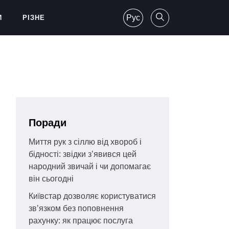
Рус
И
РІЗНЕ
Поради
Миття рук з сіллю від хвороб і
бідності: звідки з’явився цей
народний звичай і чи допомагає
він сьогодні
Київстар дозволяє користуватися
зв’язком без поповнення
рахунку: як працює послуга