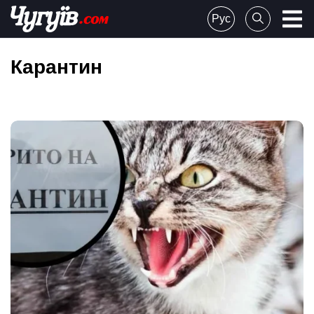
Skip
Рус
to
Chuguiv
content
Карантин