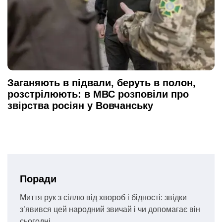
Заганяють в підвали, беруть в полон,
розстрілюють: в МВС розповіли про
звірства росіян у Вовчанську
Поради
Миття рук з сіллю від хвороб і бідності: звідки
з’явився цей народний звичай і чи допомагає він
сьогодні