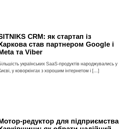
SITNIKS CRM: як стартап із
Харкова став партнером Google і
Meta та Viber
Більшість українських SaaS-продуктів народжувались у
Києві, у коворкінгах з хорошим інтернетом і […]
Мотор-редуктор для підприємства
Харківщини: як обрати надійний