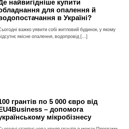
Де найвигідніше купити
обладнання для опалення й
водопостачання в Україні?
Сьогодні важко уявити собі житловий будинок, у якому
відсутнє якісне опалення, водопровід […]
100 грантів по 5 000 євро від
EU4Business – допомога
українському мікробізнесу
Сьогодні стартує нова хвиля грантів в межах Програми