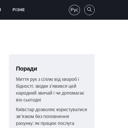
Рус
И
РІЗНЕ
Поради
Миття рук з сіллю від хвороб і
бідності: звідки з’явився цей
народний звичай і чи допомагає
він сьогодні
Київстар дозволяє користуватися
зв’язком без поповнення
рахунку: як працює послуга