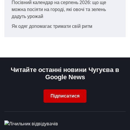
Посівний календар на серпень 2026: що ще
можна посіяти на городі, які овочі та зелень
дадуть урожай
Як одяг допомагає тримати свій ритм
Читайте останні новини Чугуєва в
Google News
Підписатися