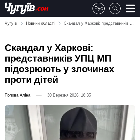
Skip
Рус
to
Chuguiv
content
Чугуїв
Новини області
Скандал у Харкові: представників УПЦ МП підозрюють у злочинах проти дітей
Скандал у Харкові:
представників УПЦ МП
підозрюють у злочинах
проти дітей
Попова Аліна
30 Березня 2026, 18:35