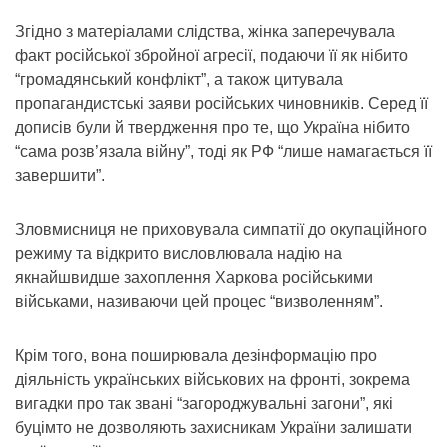
Згідно з матеріалами слідства, жінка заперечувала
факт російської збройної агресії, подаючи її як нібито
“громадянський конфлікт”, а також цитувала
пропагандистські заяви російських чиновників. Серед її
дописів були й твердження про те, що Україна нібито
“сама розв’язала війну”, тоді як РФ “лише намагається її
завершити”.
Зловмисниця не приховувала симпатії до окупаційного
режиму та відкрито висловлювала надію на
якнайшвидше захоплення Харкова російськими
військами, називаючи цей процес “визволенням”.
Крім того, вона поширювала дезінформацію про
діяльність українських військових на фронті, зокрема
вигадки про так звані “загороджувальні загони”, які
буцімто не дозволяють захисникам України залишати