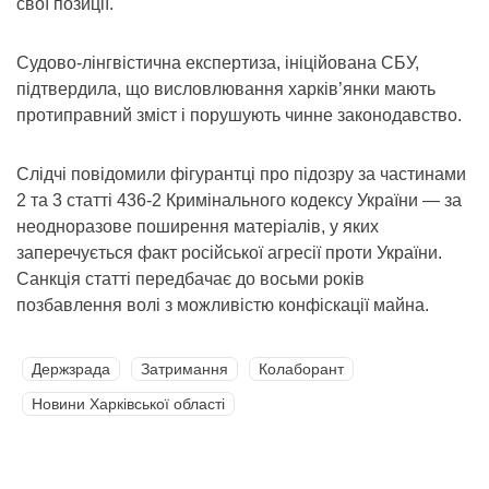
свої позиції.
Судово-лінгвістична експертиза, ініційована СБУ,
підтвердила, що висловлювання харків’янки мають
протиправний зміст і порушують чинне законодавство.
Слідчі повідомили фігурантці про підозру за частинами
2 та 3 статті 436-2 Кримінального кодексу України — за
неодноразове поширення матеріалів, у яких
заперечується факт російської агресії проти України.
Санкція статті передбачає до восьми років
позбавлення волі з можливістю конфіскації майна.
Держзрада
Затримання
Колаборант
Новини Харківської області