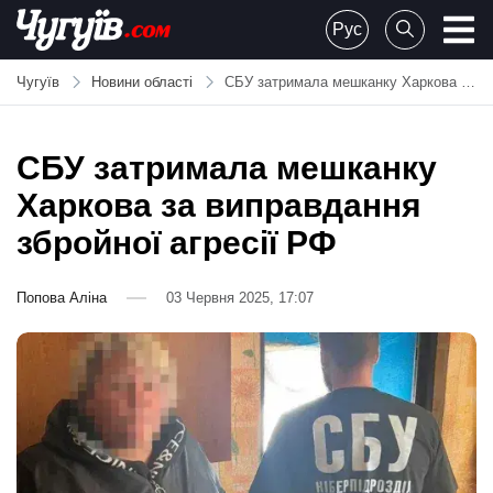
Skip
Рус
to
Chuguiv
content
Чугуїв
Новини області
СБУ затримала мешканку Харкова за виправдання збройної агресії РФ
СБУ затримала мешканку
Харкова за виправдання
збройної агресії РФ
Попова Аліна
03 Червня 2025, 17:07