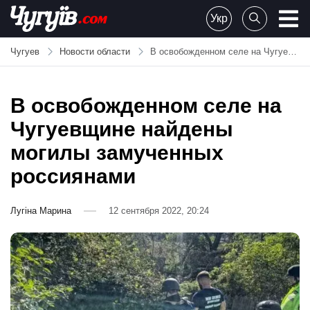
Skip
Укр
to
Chuguiv
content
Чугуев
Новости области
В освобожденном селе на Чугуевщине найдены могилы замученных россиянами
В освобожденном селе на
Чугуевщине найдены
могилы замученных
россиянами
Лугіна Марина
12 сентября 2022, 20:24