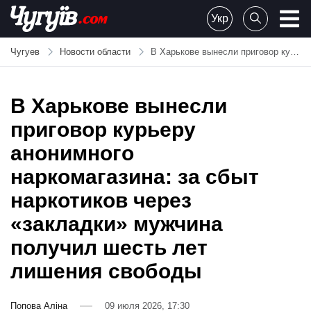
Skip
Укр
to
Chuguiv
content
Чугуев
Новости области
В Харькове вынесли приговор курьеру анонимного наркомагазина: за сбыт наркотиков через «закладки» мужчина получил шесть лет лишения свободы
В Харькове вынесли
приговор курьеру
анонимного
наркомагазина: за сбыт
наркотиков через
«закладки» мужчина
получил шесть лет
лишения свободы
Попова Аліна
09 июля 2026, 17:30