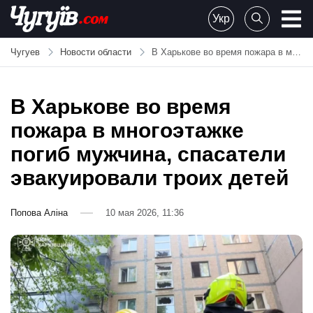
Skip
Укр
to
Chuguiv
content
Чугуев
Новости области
В Харькове во время пожара в многоэтажке погиб мужчина, спасатели эвакуировали троих детей
В Харькове во время
пожара в многоэтажке
погиб мужчина, спасатели
эвакуировали троих детей
Попова Аліна
10 мая 2026, 11:36